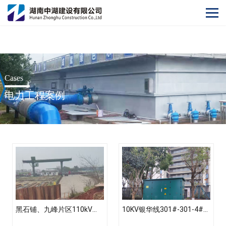
开云官方注册
Cases
电力工程案例
黑石铺、九峰片区110kV学罗大新、红大线杆迁工程（土建部分）项目
10KV银华线301#-301-4#杆线入地工程