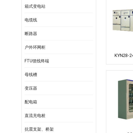
箱式变电站
电缆线
断路器
户外环网柜
KYN28
FTU馈线终端
母线槽
变压器
配电箱
直流充电桩
抗震支架、桥架