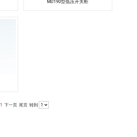
MD190型低压开关柜
1
下一页
尾页
转到