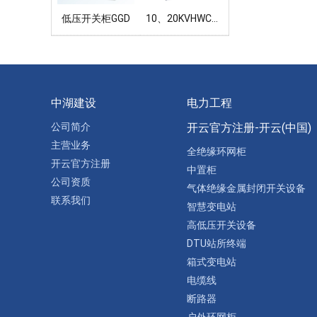
低压开关柜GGD
10、20KVHWC户外环网箱 (标准化、节能环保型)
中湖建设
电力工程
公司简介
开云官方注册-开云(中国)
主营业务
全绝缘环网柜
开云官方注册
中置柜
公司资质
气体绝缘金属封闭开关设备
联系我们
智慧变电站
高低压开关设备
DTU站所终端
箱式变电站
电缆线
断路器