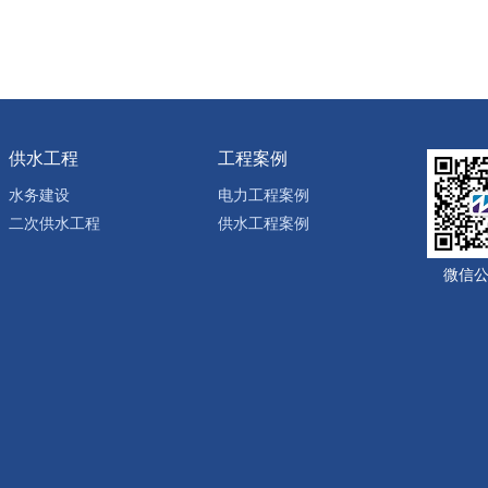
供水工程
工程案例
水务建设
电力工程案例
二次供水工程
供水工程案例
微信