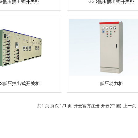
CS低压抽出式开关柜
GGD低压抽出式开关柜
NS低压抽出式开关柜
低压动力柜
共1 页 页次:1/1 页
开云官方注册-开云(中国)
上一页