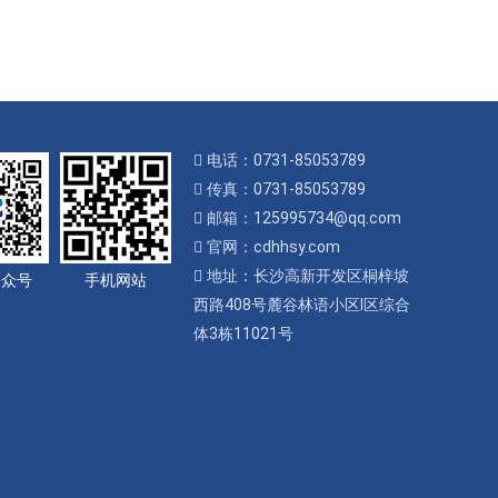
电话：0731-85053789
传真：0731-85053789
邮箱：125995734@qq.com
官网：cdhhsy.com
地址：长沙高新开发区桐梓坡
公众号
手机网站
西路408号麓谷林语小区I区综合
体3栋11021号