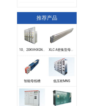
推荐产品
10、20KVHXGN口系列半绝缘环网柜
XLC A密集型母线槽
智能母线槽
低压柜MNS