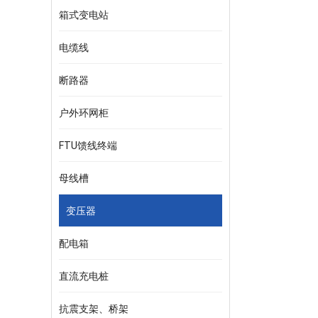
箱式变电站
电缆线
断路器
户外环网柜
FTU馈线终端
母线槽
变压器
配电箱
直流充电桩
抗震支架、桥架