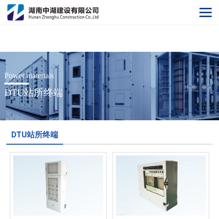
开云官方注册
Power materials
DTU站所终端
DTU站所终端