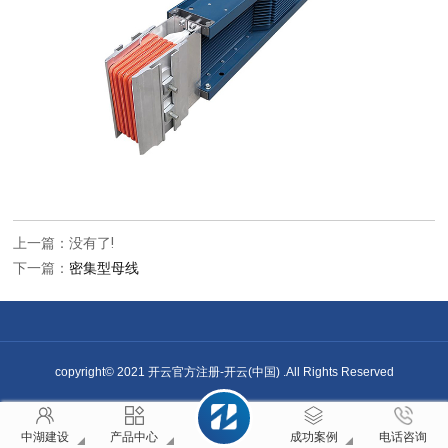
上一篇：没有了!
下一篇：
密集型母线
copyright© 2021 开云官方注册-开云(中国) .All Rights Reserved
中湖建设
产品中心
成功案例
电话咨询