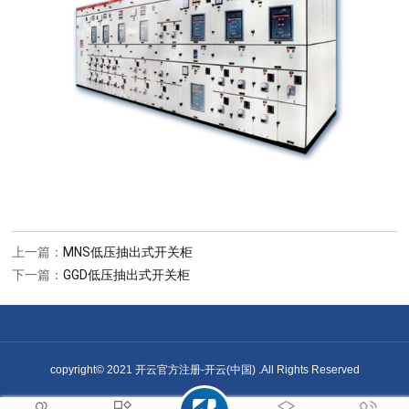
上一篇：
MNS低压抽出式开关柜
下一篇：
GGD低压抽出式开关柜
copyright© 2021 开云官方注册-开云(中国) .All Rights Reserved